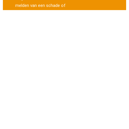
melden van een schade of
weten wat de status van
uw schadeafhandeling is.
Neem dan contact met
ons op en wij helpen u
graag.